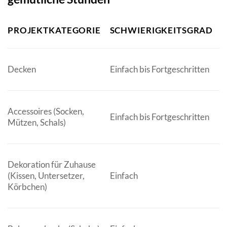
PROJEKTKATEGORIE
SCHWIERIGKEITSGRAD
M
Decken
Einfach bis Fortgeschritten
A
S
S
Accessoires (Socken,
Einfach bis Fortgeschritten
S
Mützen, Schals)
A
Dekoration für Zuhause
B
(Kissen, Untersetzer,
Einfach
L
Körbchen)
G
W