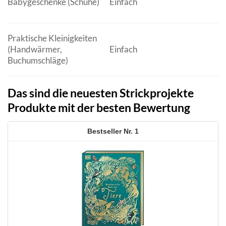
Babygeschenke (Schuhe)
Einfach
h
B
Praktische Kleinigkeiten
S
(Handwärmer,
Einfach
A
Buchumschläge)
Das sind die neuesten Strickprojekte
Produkte mit der besten Bewertung
1