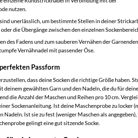
ne einzelne Rundstricknadel in Verbindung mit der
ode nutzen.
sind unerlässlich, um bestimmte Stellen in deiner Strickar
e oder die Übergänge zwischen den einzelnen Sockenbereic
n des Fadens und zum sauberen Vernähen der Garnende
 stumpfe Vernähnadel mit passender Öse.
 perfekten Passform
rzustellen, dass deine Socken die richtige Größe haben. St
mit deinem gewählten Garn und den Nadeln, die du für dein
nd die Anzahl der Maschen und Reihen pro 10 cm. Vergle
iner Sockenanleitung. Ist deine Maschenprobe zu locker (
 Nadeln. Ist sie zu fest (weniger Maschen als angegeben),
chenprobe gelingt eine gut sitzende Socke.