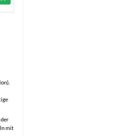
on).
tige
 der
ln mit