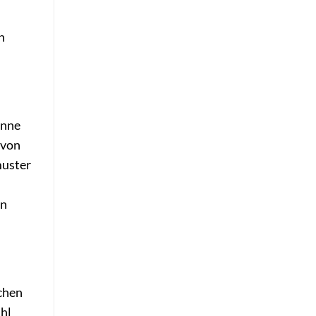
n
inne
 von
muster
en
achen
hl