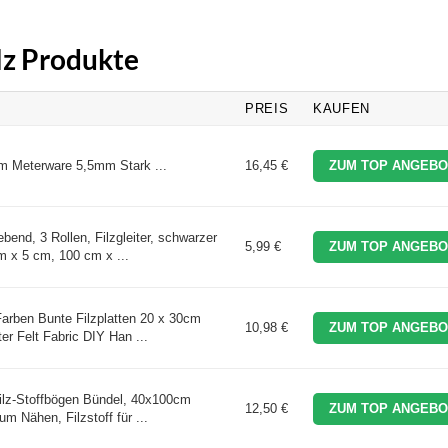
ilz Produkte
PREIS
KAUFEN
cm Meterware 5,5mm Stark ...
16,45 €
ZUM TOP ANGEBO
ebend, 3 Rollen, Filzgleiter, schwarzer
5,99 €
ZUM TOP ANGEBO
m x 5 cm, 100 cm x ...
arben Bunte Filzplatten 20 x 30cm
10,98 €
ZUM TOP ANGEBO
ter Felt Fabric DIY Han ...
lz-Stoffbögen Bündel, 40x100cm
12,50 €
ZUM TOP ANGEBO
zum Nähen, Filzstoff für ...