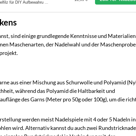
lfilz für DIY Aufbewahru ...
ckens
nnst, sind einige grundlegende Kenntnisse und Materialien
edenen Maschenarten, der Nadelwahl und der Maschenprobe
projekt.
arne aus einer Mischung aus Schurwolle und Polyamid (Nyl
hheit, während das Polyamid die Haltbarkeit und
auflänge des Garns (Meter pro 50g oder 100g), um die rich
rstellung werden meist Nadelspiele mit 4 oder 5 Nadeln in
ohlen wird. Alternativ kannst du auch zwei Rundstricknade