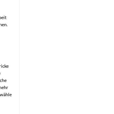
beit
hen.
n
ricke
e
iche
mehr
 wähle