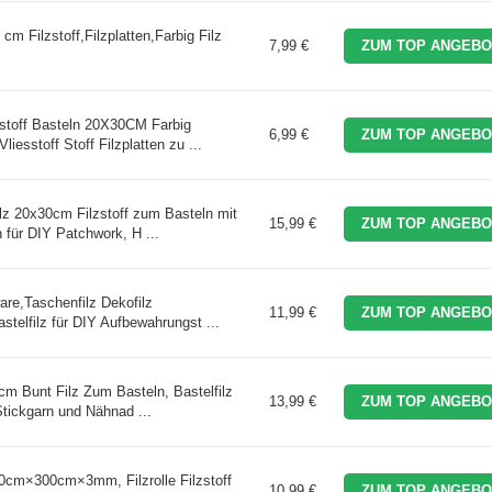
 cm Filzstoff,Filzplatten,Farbig Filz
7,99 €
ZUM TOP ANGEBO
stoff Basteln 20X30CM Farbig
6,99 €
ZUM TOP ANGEBO
liesstoff Stoff Filzplatten zu ...
ilz 20x30cm Filzstoff zum Basteln mit
15,99 €
ZUM TOP ANGEBO
 für DIY Patchwork, H ...
ware,Taschenfilz Dekofilz
11,99 €
ZUM TOP ANGEBO
telfilz für DIY Aufbewahrungst ...
 cm Bunt Filz Zum Basteln, Bastelfilz
13,99 €
ZUM TOP ANGEBO
Stickgarn und Nähnad ...
cm×300cm×3mm, Filzrolle Filzstoff
10,99 €
ZUM TOP ANGEBO