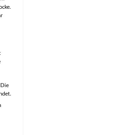
ocke.
ar
t
e
 Die
ndet.
n