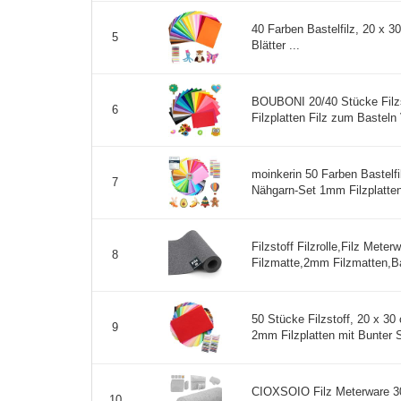
40 Farben Bastelfilz, 20 x 30
5
Blätter ...
BOUBONI 20/40 Stücke Filz
6
Filzplatten Filz zum Basteln V
moinkerin 50 Farben Bastelf
7
Nähgarn-Set 1mm Filzplatten
Filzstoff Filzrolle,Filz Meter
8
Filzmatte,2mm Filzmatten,Bas
50 Stücke Filzstoff, 20 x 30
9
2mm Filzplatten mit Bunter 
CIOXSOIO Filz Meterware 30
10