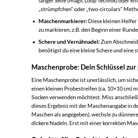
langer Seile (Magic Loop Technik) oder ei
„strümpfchen“ oder „two-circulars“ Meth
Maschenmarkierer:
Diese kleinen Helfer 
zu markieren, z.B. den Beginn einer Rund
Schere und Vernähnadel:
Zum Abschneide
benötigst du eine kleine Schere und eine
Maschenprobe: Dein Schlüssel zur
Eine Maschenprobe ist unerlässlich, um siche
einen kleinen Probestreifen (ca. 10×10 cm) 
Socken verwenden möchtest. Miss anschließe
dieses Ergebnis mit der Maschenangabe in de
Maschen als angegeben), wechsle zu dünneren
dickere Nadeln. Erst mit einer korrekten Mas