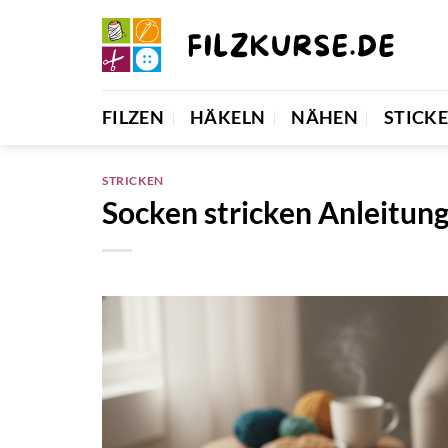
Zum
Inhalt
springen
FILZEN
HÄKELN
NÄHEN
STICK
STRICKEN
Socken stricken Anleitun