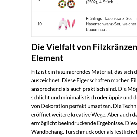
(2502), 4 Stück ...
Frühlings-Hasenkranz-Set – 
Hasenschwanz-Set, weicher 
10
Bauernhau ...
Die Vielfalt von Filzkränzen
Element
Filz ist ein faszinierendes Material, das sic
auszeichnet. Diese Eigenschaften machen Fil
ansprechend als auch praktisch sind. Die Mögl
schlicht und minimalistisch oder üppig und d
von Dekoration perfekt umsetzen. Die Technik 
eröffnet weitere kreative Wege. Aber auch 
ermöglicht beeindruckende Ergebnisse. Diese
Wandbehang, Türschmuck oder als festliche E