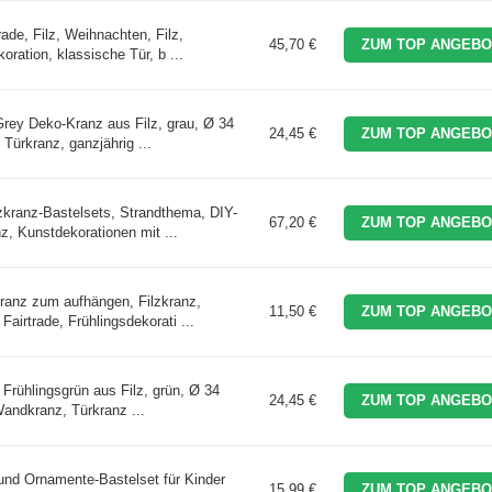
rade, Filz, Weihnachten, Filz,
45,70 €
ZUM TOP ANGEBO
ration, klassische Tür, b ...
Grey Deko-Kranz aus Filz, grau, Ø 34
24,45 €
ZUM TOP ANGEBO
Türkranz, ganzjährig ...
kranz-Bastelsets, Strandthema, DIY-
67,20 €
ZUM TOP ANGEBO
z, Kunstdekorationen mit ...
ranz zum aufhängen, Filzkranz,
11,50 €
ZUM TOP ANGEBO
airtrade, Frühlingsdekorati ...
Frühlingsgrün aus Filz, grün, Ø 34
24,45 €
ZUM TOP ANGEBO
Wandkranz, Türkranz ...
 und Ornamente-Bastelset für Kinder
15,99 €
ZUM TOP ANGEBO