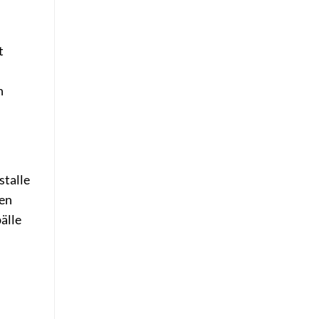
t
h
stalle
nen
älle