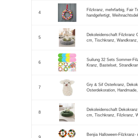
Filzkranz, mehrfarbig, Fair T
4
handgefertigt, Weihnachtsdeko
Dekoleidenschaft Filzkranz 
5
cm, Tischkranz, Wandkranz, 
Suilung 32 Sets Sommer-Filz
6
Kranz, Bastelset, Strandkran
Gry & Sif Osterkranz, Dekok
7
Osterdekoration, Handmade, F
Dekoleidenschaft Dekokranz 
8
cm, Tischkranz, Filzkranz, 
Benjia Halloween-Filzkranz-
9