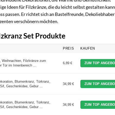
tige Ideen für Filzkränze, die du leicht selbst gestalten kan
ass passen. Er richtet sich an Bastelfreunde, Dekoliebhabe
Akzenten verschönern möchten.
ilzkranz Set Produkte
PREIS
KAUFEN
ln, Weihnachten, Filzkränze zum
6,89 €
ZUM TOP ANGEBO
r Tür im Innenbereich ...
ekoration, Blumenkranz, Türkranz,
34,99 €
ZUM TOP ANGEBO
Sif, Geschenkidee, Gebur ...
ekoration, Blumenkranz, Türkranz,
34,99 €
ZUM TOP ANGEBO
Sif, Geschenkidee, Gebur ...