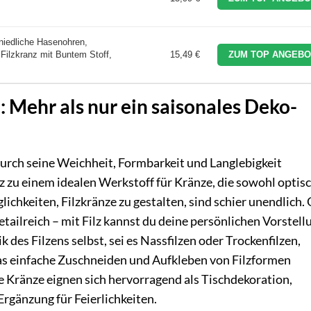
niedliche Hasenohren,
Filzkranz mit Buntem Stoff,
15,49 €
ZUM TOP ANGEBO
: Mehr als nur ein saisonales Deko-
h durch seine Weichheit, Formbarkeit und Langlebigkeit
z zu einem idealen Werkstoff für Kränze, die sowohl optis
ichkeiten, Filzkränze zu gestalten, sind schier unendlich.
etailreich – mit Filz kannst du deine persönlichen Vorstel
des Filzens selbst, sei es Nassfilzen oder Trockenfilzen,
das einfache Zuschneiden und Aufkleben von Filzformen
 Kränze eignen sich hervorragend als Tischdekoration,
rgänzung für Feierlichkeiten.