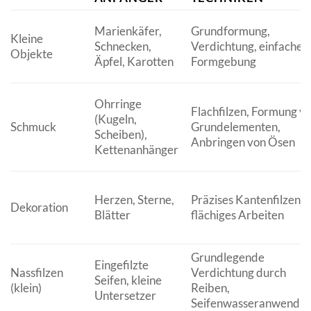
Marienkäfer,
Grundformung,
Kleine
Schnecken,
Verdichtung, einfache
Objekte
Äpfel, Karotten
Formgebung
Ohrringe
Flachfilzen, Formung v
(Kugeln,
Schmuck
Grundelementen,
Scheiben),
Anbringen von Ösen
Kettenanhänger
Herzen, Sterne,
Präzises Kantenfilzen,
Dekoration
Blätter
flächiges Arbeiten
Grundlegende
Eingefilzte
Nassfilzen
Verdichtung durch
Seifen, kleine
(klein)
Reiben,
Untersetzer
Seifenwasseranwendu