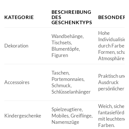
BESCHREIBUNG
KATEGORIE
DES
BESONDERH
GESCHENKTYPS
Hohe
Wandbehänge,
Individualisier
Tischsets,
Dekoration
durch Farben 
Blumentöpfe,
Formen, schaff
Figuren
Atmosphäre.
Taschen,
Praktisch und st
Portemonnaies,
Accessoires
Ausdruck
Schmuck,
persönlicher 
Schlüsselanhänger
Weich, sicher,
Spielzeugtiere,
fantasieförder
Kindergeschenke
Mobiles, Greiflinge,
mit leuchtend
Namenszüge
Farben.