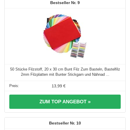
9
50 Stücke Filzstoff, 20 x 30 cm Bunt Filz Zum Basteln, Bastelfilz
2mm Filzplatten mit Bunter Stickgarn und Nähnad ...
13,99 €
ZUM TOP ANGEBOT »
10