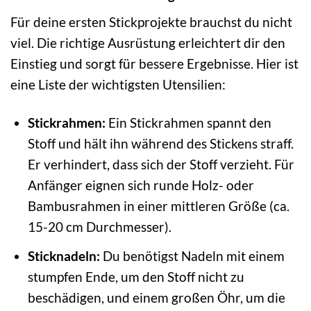
Für deine ersten Stickprojekte brauchst du nicht
viel. Die richtige Ausrüstung erleichtert dir den
Einstieg und sorgt für bessere Ergebnisse. Hier ist
eine Liste der wichtigsten Utensilien:
Stickrahmen:
Ein Stickrahmen spannt den
Stoff und hält ihn während des Stickens straff.
Er verhindert, dass sich der Stoff verzieht. Für
Anfänger eignen sich runde Holz- oder
Bambusrahmen in einer mittleren Größe (ca.
15-20 cm Durchmesser).
Sticknadeln:
Du benötigst Nadeln mit einem
stumpfen Ende, um den Stoff nicht zu
beschädigen, und einem großen Öhr, um die