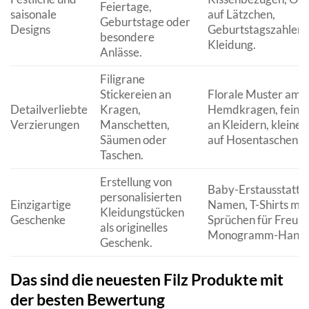
Feiertage,
saisonale
auf Lätzchen,
Geburtstage oder
Designs
Geburtstagszahlen 
besondere
Kleidung.
Anlässe.
Filigrane
Stickereien an
Florale Muster am
Detailverliebte
Kragen,
Hemdkragen, feine
Verzierungen
Manschetten,
an Kleidern, kleine
Säumen oder
auf Hosentaschen.
Taschen.
Erstellung von
Baby-Erstausstattu
personalisierten
Einzigartige
Namen, T-Shirts mit 
Kleidungstücken
Geschenke
Sprüchen für Freun
als originelles
Monogramm-Handt
Geschenk.
Das sind die neuesten Filz Produkte mit
der besten Bewertung