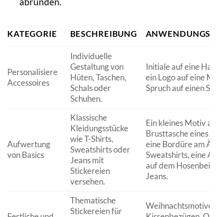
abrunden.
KATEGORIE
BESCHREIBUNG
ANWENDUNGSBE
Individuelle
Gestaltung von
Initiale auf eine Ha
Personalisiere
Hüten, Taschen,
ein Logo auf eine Mü
Accessoires
Schals oder
Spruch auf einen Sch
Schuhen.
Klassische
Ein kleines Motiv au
Kleidungsstücke
Brusttasche eines T-
wie T-Shirts,
Aufwertung
eine Bordüre am Är
Sweatshirts oder
von Basics
Sweatshirts, eine Ap
Jeans mit
auf dem Hosenbein 
Stickereien
Jeans.
versehen.
Thematische
Weihnachtsmotive 
Stickereien für
Festliche und
Kissenbezügen, Ost