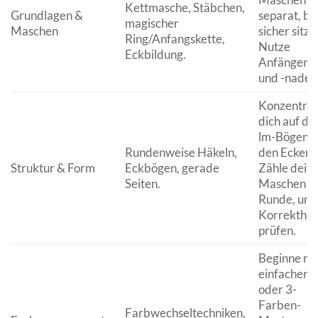
Kettmasche, Stäbchen,
Grundlagen &
separat, bis
magischer
Maschen
sicher sitze
Ring/Anfangskette,
Nutze
Eckbildung.
Anfängerg
und -nadel.
Konzentrie
dich auf die
lm-Bögen i
Rundenweise Häkeln,
den Ecken.
Struktur & Form
Eckbögen, gerade
Zähle dein
Seiten.
Maschen p
Runde, um 
Korrektheit
prüfen.
Beginne mi
einfachen 2
oder 3-
Farben-
Farbwechseltechniken,