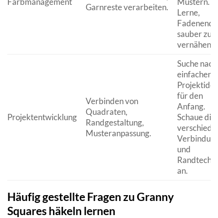
Farbmanagement
Mustern.
Garnreste verarbeiten.
Lerne,
Fadenende
sauber zu
vernähen.
Suche nach
einfachen
Projektide
für den
Verbinden von
Anfang.
Quadraten,
Projektentwicklung
Schaue dir
Randgestaltung,
verschiede
Musteranpassung.
Verbindung
und
Randtechn
an.
Häufig gestellte Fragen zu Granny
Squares häkeln lernen