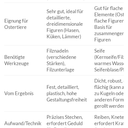
Gut für flache
Sehr gut, ideal für
Elemente (Oster
detaillierte,
Eignung für
flache Figuren) 
dreidimensionale
Ostertiere
Basis für
Figuren (Hasen,
zusammengenäh
Küken, Lämmer)
Figuren
Filznadeln
Seife
Benötigte
(verschiedene
(Kernseife/Filzse
Werkzeuge
Stärken),
warmes Wasser, 
Filzunterlage
Seifenblase/Plas
Dicht, robust, e
Fest, detailliert,
flächig (kann ab
Vom Ergebnis
plastisch, hohe
zu Kugeln oder
Gestaltungsfreiheit
anderen Forme
gerollt werden)
Präzises Stechen,
Reiben, Kneten, 
Aufwand/Technik
erfordert Geduld
erfordert Kraft