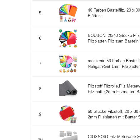
40 Farben Bastelfilz, 20 x 30
5
Blätter ...
BOUBONI 20/40 Stücke Filz
6
Filzplatten Filz zum Basteln V
moinkerin 50 Farben Bastelf
7
Nähgarn-Set 1mm Filzplatten
Filzstoff Filzrolle,Filz Meter
8
Filzmatte,2mm Filzmatten,Bas
50 Stücke Filzstoff, 20 x 30
9
2mm Filzplatten mit Bunter 
CIOXSOIO Filz Meterware 30
10