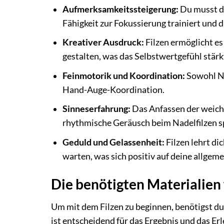
Aufmerksamkeitssteigerung:
Du musst di
Fähigkeit zur Fokussierung trainiert und d
Kreativer Ausdruck:
Filzen ermöglicht es 
gestalten, was das Selbstwertgefühl stärk
Feinmotorik und Koordination:
Sowohl Na
Hand-Auge-Koordination.
Sinneserfahrung:
Das Anfassen der weiche
rhythmische Geräusch beim Nadelfilzen sp
Geduld und Gelassenheit:
Filzen lehrt d
warten, was sich positiv auf deine allgem
Die benötigten Materialien f
Um mit dem Filzen zu beginnen, benötigst d
ist entscheidend für das Ergebnis und das Erl