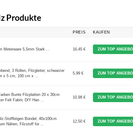
ilz Produkte
PREIS
KAUFEN
cm Meterware 5,5mm Stark ...
16,45 €
ZUM TOP ANGEBO
ebend, 3 Rollen, Filzgleiter, schwarzer
5,99 €
ZUM TOP ANGEBO
m x 5 cm, 100 cm x ...
arben Bunte Filzplatten 20 x 30cm
10,98 €
ZUM TOP ANGEBO
ter Felt Fabric DIY Han ...
lz-Stoffbögen Bündel, 40x100cm
12,50 €
ZUM TOP ANGEBO
zum Nähen, Filzstoff für ...