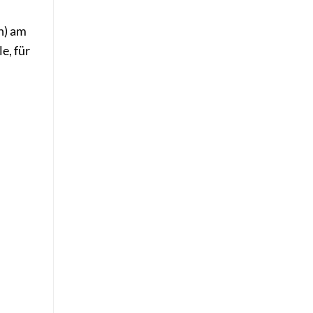
n) am
e, für