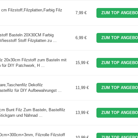
 cm Filzstoff,Filzplatten,Farbig Filz
7,99 €
ZUM TOP ANGEBO
stoff Basteln 20X30CM Farbig
6,99 €
ZUM TOP ANGEBO
liesstoff Stoff Filzplatten zu ...
ilz 20x30cm Filzstoff zum Basteln mit
15,99 €
ZUM TOP ANGEBO
 für DIY Patchwork, H ...
ware,Taschenfilz Dekofilz
11,99 €
ZUM TOP ANGEBO
telfilz für DIY Aufbewahrungst ...
 cm Bunt Filz Zum Basteln, Bastelfilz
13,99 €
ZUM TOP ANGEBO
Stickgarn und Nähnad ...
cm×300cm×3mm, Filzrolle Filzstoff
10,99 €
ZUM TOP ANGEBO