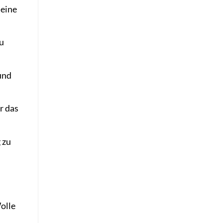
deine
zu
und
r das
 zu
olle