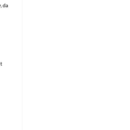
, da
t