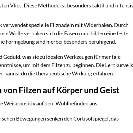
ten Vlies. Diese Methode ist besonders taktil und intensiv
k verwendet spezielle Filznadeln mit Widerhaken. Durch
lose Wolle verhaken sich die Fasern und bilden eine feste
die Formgebung sind hierbei besonders beruhigend.
d Geduld, was sie zu idealen Werkzeugen für mentale
ntnisse, um mit dem Filzen zu beginnen. Die Lernkurve is
en kannst du die therapeutische Wirkung erfahren.
 von Filzen auf Körper und Geist
tige Weise positiv auf dein Wohlbefinden aus:
schen Bewegungen senken den Cortisolspiegel, das