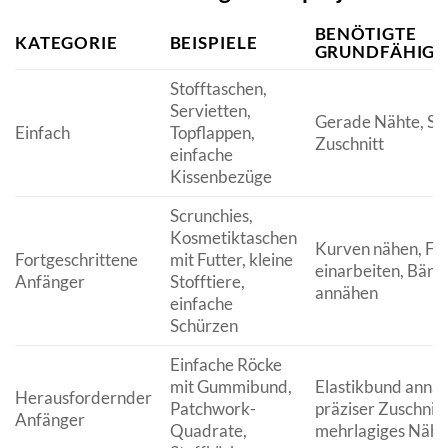
BENÖTIGTE
KATEGORIE
BEISPIELE
GRUNDFÄHIGK
Stofftaschen,
Servietten,
Gerade Nähte, Sä
Einfach
Topflappen,
Zuschnitt
einfache
Kissenbezüge
Scrunchies,
Kosmetiktaschen
Kurven nähen, Fut
Fortgeschrittene
mit Futter, kleine
einarbeiten, Bänd
Anfänger
Stofftiere,
annähen
einfache
Schürzen
Einfache Röcke
mit Gummibund,
Elastikbund annä
Herausfordernder
Patchwork-
präziser Zuschnitt
Anfänger
Quadrate,
mehrlagiges Näh