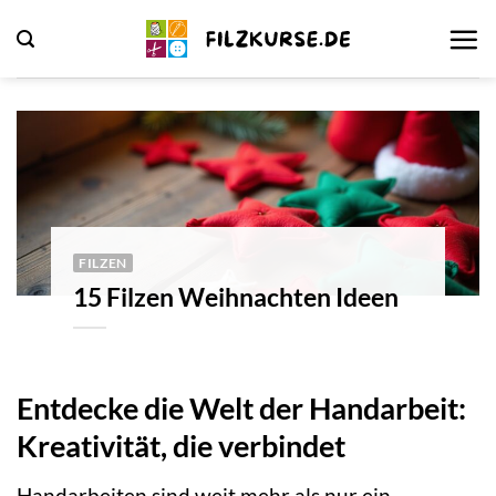
Zum
Inhalt
springen
FILZEN
15 Filzen Weihnachten Ideen
Entdecke die Welt der Handarbeit:
Kreativität, die verbindet
Handarbeiten sind weit mehr als nur ein